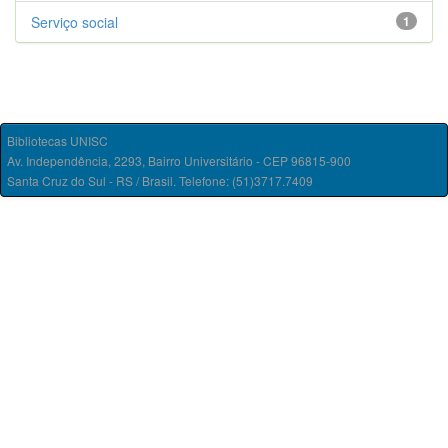
Serviço social
1
Bibliotecas UNISC
Av. Independência, 2293, Bairro Universitário - CEP 96815-900
Santa Cruz do Sul - RS / Brasil. Telefone: (51)3717.7409