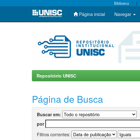
|
Biblioteca
Página inicial
Navegar
Skip
navigation
Repositório UNISC
Página de Busca
Buscar em:
por
Filtros correntes: