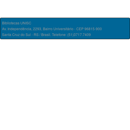
Bibliotecas UNISC
Av. Independência, 2293, Bairro Universitário - CEP 96815-900
Santa Cruz do Sul - RS / Brasil. Telefone: (51)3717.7409