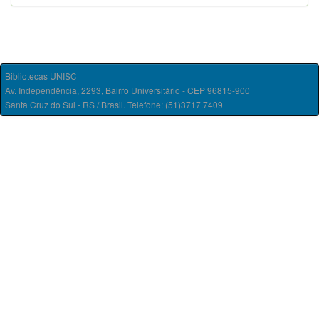
Bibliotecas UNISC
Av. Independência, 2293, Bairro Universitário - CEP 96815-900
Santa Cruz do Sul - RS / Brasil. Telefone: (51)3717.7409