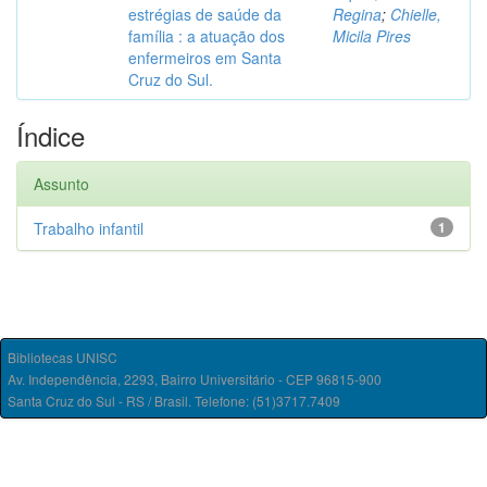
estrégias de saúde da
Regina
;
Chielle,
família : a atuação dos
Micila Pires
enfermeiros em Santa
Cruz do Sul.
Índice
Assunto
Trabalho infantil
1
Bibliotecas UNISC
Av. Independência, 2293, Bairro Universitário - CEP 96815-900
Santa Cruz do Sul - RS / Brasil. Telefone: (51)3717.7409