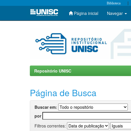
|
Biblioteca
Página inicial
Navegar
Skip
navigation
Repositório UNISC
Página de Busca
Buscar em:
por
Filtros correntes: