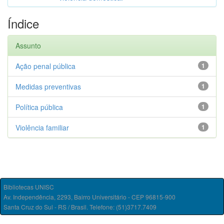
Índice
Assunto
Ação penal pública
1
Medidas preventivas
1
Política pública
1
Violência familiar
1
Bibliotecas UNISC
Av. Independência, 2293, Bairro Universitário - CEP 96815-900
Santa Cruz do Sul - RS / Brasil. Telefone: (51)3717.7409