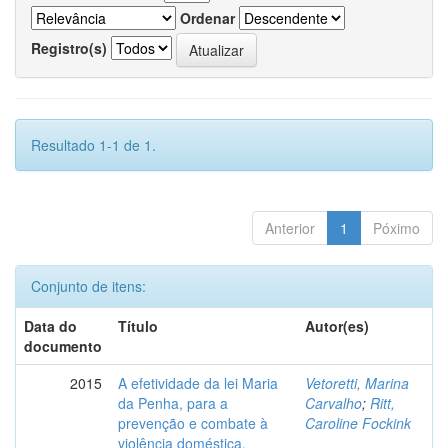
Ordenar
Registro(s)
Resultado 1-1 de 1.
Anterior
1
Póximo
Conjunto de itens:
Data do
Título
Autor(es)
documento
2015
A efetividade da lei Maria
Vetoretti, Marina
da Penha, para a
Carvalho
;
Ritt,
prevenção e combate à
Caroline Fockink
violência doméstica.