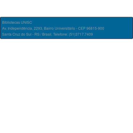
Bibliotecas UNISC
Av. Independência, 2293, Bairro Universitário - CEP 96815-900
Santa Cruz do Sul - RS / Brasil. Telefone: (51)3717.7409