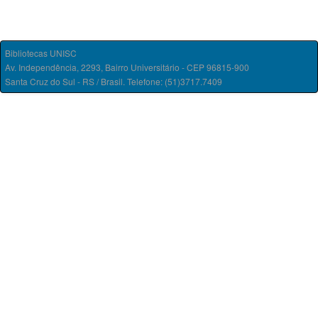
Bibliotecas UNISC
Av. Independência, 2293, Bairro Universitário - CEP 96815-900
Santa Cruz do Sul - RS / Brasil. Telefone: (51)3717.7409