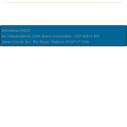
Bibliotecas UNISC
Av. Independência, 2293, Bairro Universitário - CEP 96815-900
Santa Cruz do Sul - RS / Brasil. Telefone: (51)3717.7409