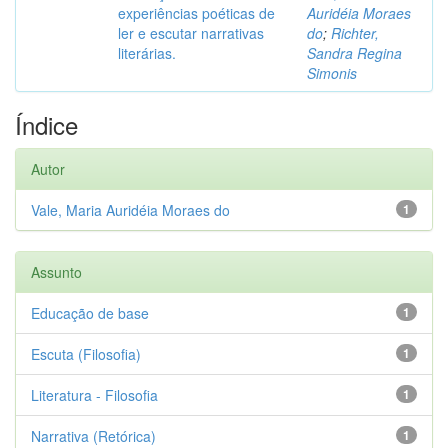
experiências poéticas de
Auridéia Moraes
ler e escutar narrativas
do
;
Richter,
literárias.
Sandra Regina
Simonis
Índice
Autor
Vale, Maria Auridéia Moraes do
1
Assunto
Educação de base
1
Escuta (Filosofia)
1
Literatura - Filosofia
1
Narrativa (Retórica)
1