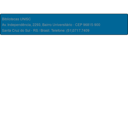
Bibliotecas UNISC
Av. Independência, 2293, Bairro Universitário - CEP 96815-900
Santa Cruz do Sul - RS / Brasil. Telefone: (51)3717.7409