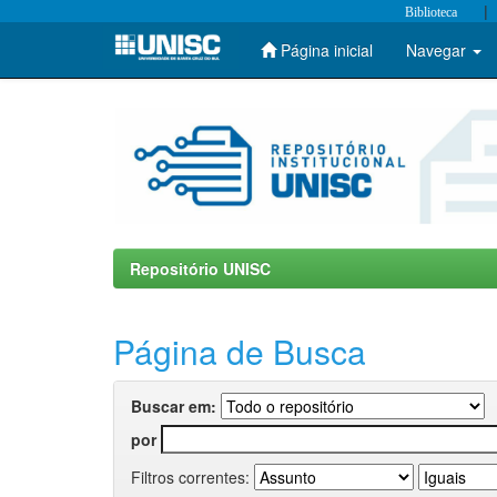
|
Biblioteca
Página inicial
Navegar
Skip
navigation
Repositório UNISC
Página de Busca
Buscar em:
por
Filtros correntes: