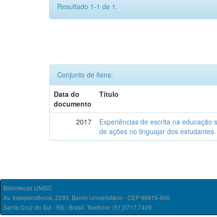
Resultado 1-1 de 1.
Conjunto de itens:
Data do
Título
documento
2017
Experiências de escrita na educação 
de ações no linguajar dos estudantes.
Bibliotecas UNISC
Av. Independência, 2293, Bairro Universitário - CEP 96815-900
Santa Cruz do Sul - RS / Brasil. Telefone: (51)3717.7409