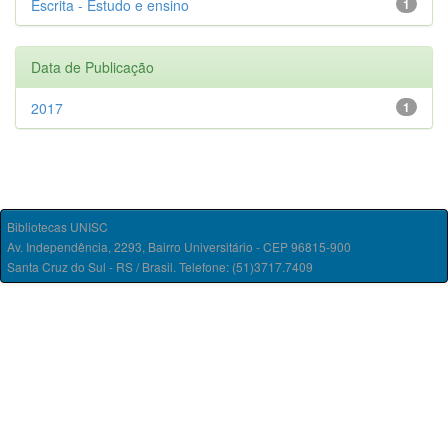
Escrita - Estudo e ensino
1
Data de Publicação
2017
1
Bibliotecas UNISC
Av. Independência, 2293, Bairro Universitário - CEP 96815-900
Santa Cruz do Sul - RS / Brasil. Telefone: (51)3717.7409