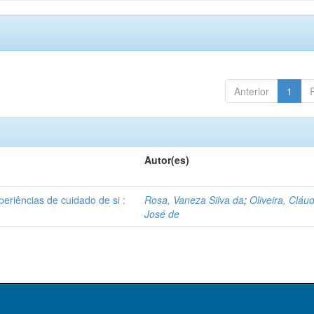
Anterior
1
Autor(es)
eriências de cuidado de si :
Rosa, Vaneza Silva da
;
Oliveira, Cláu
José de