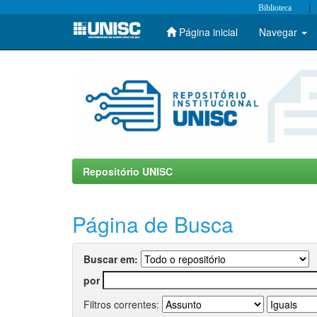
|
Biblioteca
Página inicial
Navegar
Skip
navigation
Repositório UNISC
Página de Busca
Buscar em:
por
Filtros correntes: