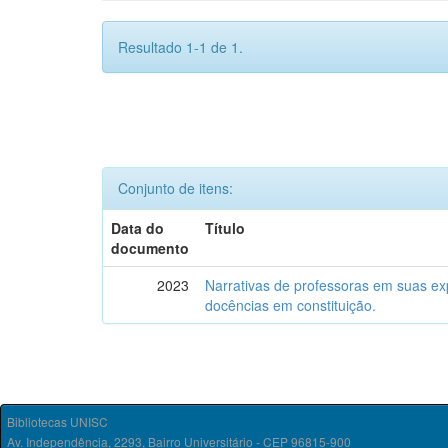
Resultado 1-1 de 1.
Conjunto de itens:
Data do
Título
documento
2023
Narrativas de professoras em suas exp
docências em constituição.
Bibliotecas UNISC
Av. Independência, 2293, Bairro Universitário - CEP 96815-900