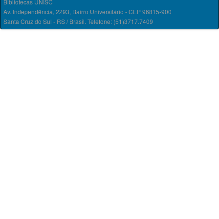
Bibliotecas UNISC
Av. Independência, 2293, Bairro Universitário - CEP 96815-900
Santa Cruz do Sul - RS / Brasil. Telefone: (51)3717.7409