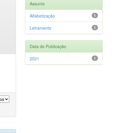
Assunto
Alfabetização
1
Letramento
1
Data de Publicação
2021
1