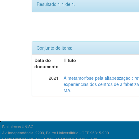
Resultado 1-1 de 1.
Conjunto de itens:
Data do
Título
documento
2021
A metamorfose pela alfabetização : re
experiências dos centros de alfabeti
MA.
Bibliotecas UNISC
Av. Independência, 2293, Bairro Universitário - CEP 96815-900
Santa Cruz do Sul - RS / Brasil. Telefone: (51)3717.7409