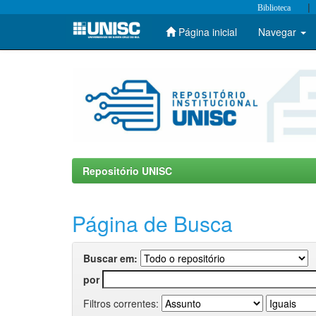
|
Biblioteca
Página inicial
Navegar
Skip
navigation
Repositório UNISC
Página de Busca
Buscar em:
por
Filtros correntes: