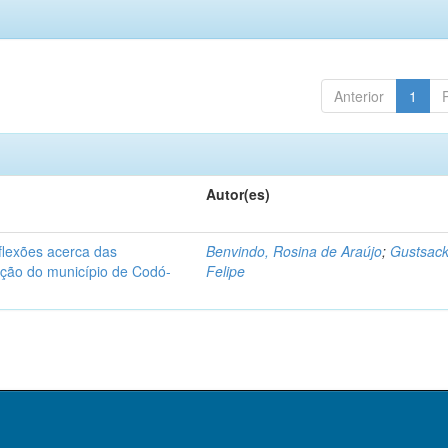
Anterior
1
Autor(es)
flexões acerca das
Benvindo, Rosina de Araújo
;
Gustsack
zação do município de Codó-
Felipe