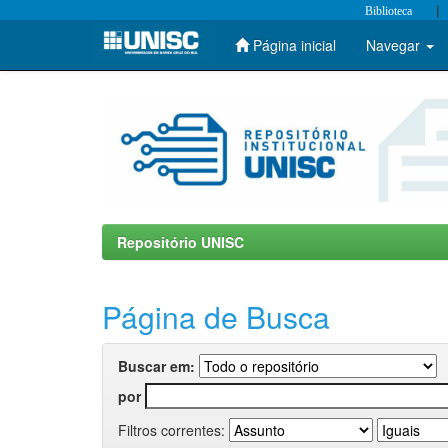
|
Biblioteca
Página inicial
Navegar
Skip
navigation
Repositório UNISC
Página de Busca
Buscar em:
por
Filtros correntes: