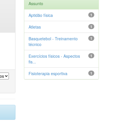
Assunto
Aptidão física
1
Atletas
1
Basquetebol - Treinamento
1
técnico
Exercícios físicos - Aspectos
1
fis...
Fisioterapia esportiva
1