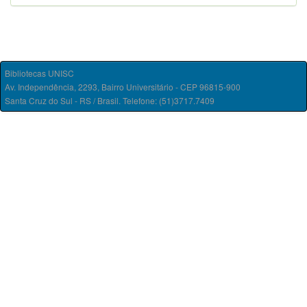
Bibliotecas UNISC
Av. Independência, 2293, Bairro Universitário - CEP 96815-900
Santa Cruz do Sul - RS / Brasil. Telefone: (51)3717.7409