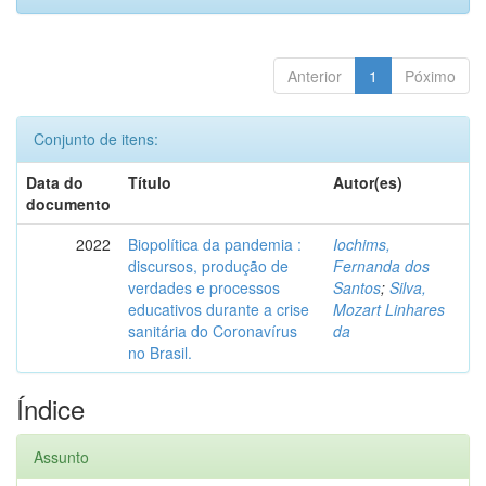
Anterior
1
Póximo
Conjunto de itens:
Data do
Título
Autor(es)
documento
2022
Biopolítica da pandemia :
Iochims,
discursos, produção de
Fernanda dos
verdades e processos
Santos
;
Silva,
educativos durante a crise
Mozart Linhares
sanitária do Coronavírus
da
no Brasil.
Índice
Assunto