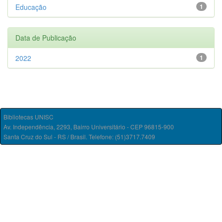
Educação
1
Data de Publicação
2022
1
Bibliotecas UNISC
Av. Independência, 2293, Bairro Universitário - CEP 96815-900
Santa Cruz do Sul - RS / Brasil. Telefone: (51)3717.7409