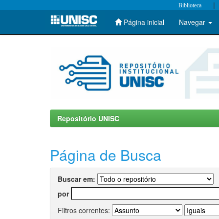
|
Biblioteca
Página inicial
Navegar
Skip
navigation
Repositório UNISC
Página de Busca
Buscar em:
por
Filtros correntes: