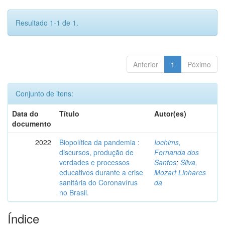
Resultado 1-1 de 1.
Anterior
1
Póximo
Conjunto de itens:
Data do
Título
Autor(es)
documento
2022
Biopolítica da pandemia :
Iochims,
discursos, produção de
Fernanda dos
verdades e processos
Santos
;
Silva,
educativos durante a crise
Mozart Linhares
sanitária do Coronavírus
da
no Brasil.
Índice