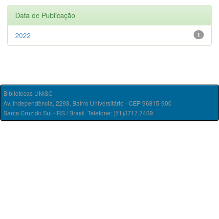
Data de Publicação
2022
1
Bibliotecas UNISC
Av. Independência, 2293, Bairro Universitário - CEP 96815-900
Santa Cruz do Sul - RS / Brasil. Telefone: (51)3717.7409