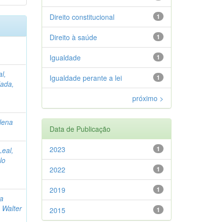
Direito constitucional
1
Direito à saúde
1
Igualdade
1
l,
Igualdade perante a lei
1
ada,
próximo >
lena
Data de Publicação
2023
1
Leal,
lo
2022
1
2019
1
ia
 Walter
2015
1