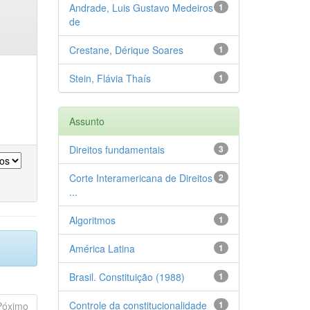
Andrade, Luis Gustavo Medeiros
1
de
Crestane, Dérique Soares
1
Stein, Flávia Thaís
1
Assunto
Direitos fundamentais
3
Corte Interamericana de Direitos
2
...
Algoritmos
1
América Latina
1
Brasil. Constituição (1988)
1
Controle da constitucionalidade
1
Póximo