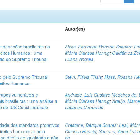
Autor(es)
ondenações brasileiras no
Alves, Fernando Roberto Schnorr
;
Lea
ireitos Humanos : uma
Mônia Clarissa Hennig
;
Galdámez Zel
ão do Supremo Tribunal
Liliana Andrea
ão pelo Supremo Tribunal
Stein, Flávia Thaís
;
Mass, Rosana He
reitos Humanos.
rupos vulneráveis e
Andrade, Luis Gustavo Medeiros de
;
is brasileiras : uma análise a
Mônia Clarissa Hennig
;
Araújo, Marce
 e do IUS Constitucionale
Labanca Corrêa de
lidade dos standards protetivos
Crestane, Dérique Soares
;
Leal, Môn
direitos humanos e pelo
Clarissa Hennig
;
Santana, Anna Luisa
ao direito de igualdade e não
de