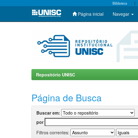
|
Biblioteca
Página inicial
Navegar
Skip
navigation
Repositório UNISC
Página de Busca
Buscar em:
por
Filtros correntes: