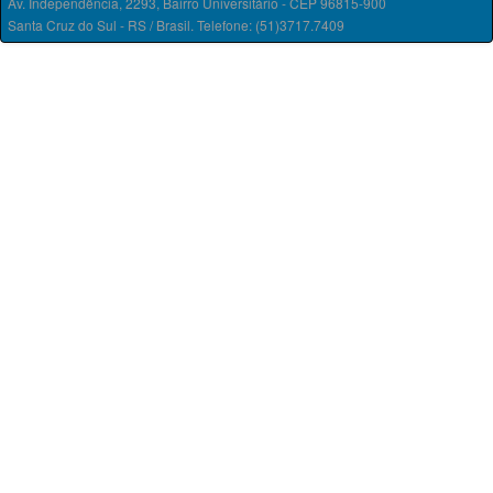
Av. Independência, 2293, Bairro Universitário - CEP 96815-900
Santa Cruz do Sul - RS / Brasil. Telefone: (51)3717.7409