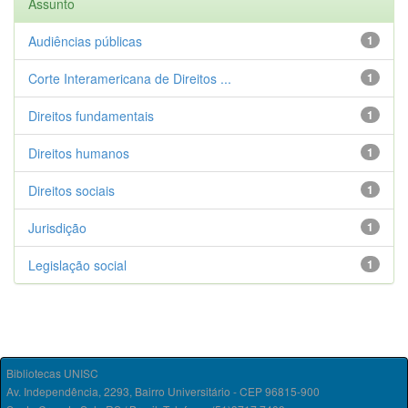
Assunto
Audiências públicas
1
Corte Interamericana de Direitos ...
1
Direitos fundamentais
1
Direitos humanos
1
Direitos sociais
1
Jurisdição
1
Legislação social
1
Bibliotecas UNISC
Av. Independência, 2293, Bairro Universitário - CEP 96815-900