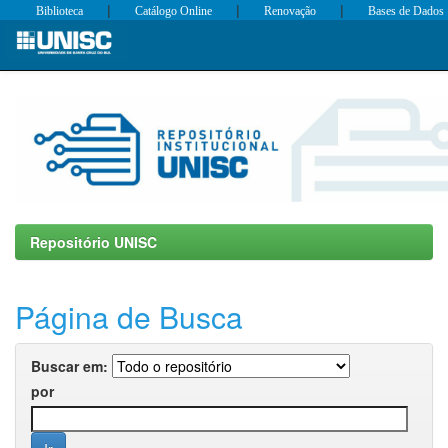
|
|
|
Biblioteca
Catálogo Online
Renovação
Bases de Dados
Skip
navigation
Repositório UNISC
Página de Busca
Buscar em:
por