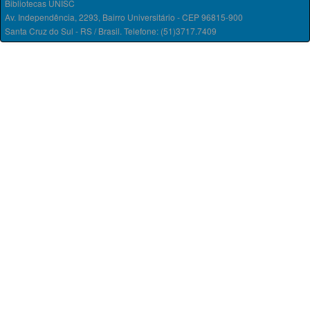
Bibliotecas UNISC
Av. Independência, 2293, Bairro Universitário - CEP 96815-900
Santa Cruz do Sul - RS / Brasil. Telefone: (51)3717.7409