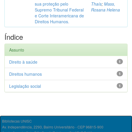
sua proteção pelo
Thaís
;
Mass,
Supremo Tribunal Federal
Rosana Helena
e Corte Interamericana de
Direitos Humanos.
Índice
Assunto
Direito à saúde
1
Direitos humanos
1
Legislação social
1
Bibliotecas UNISC
Av. Independência, 2293, Bairro Universitário - CEP 96815-900