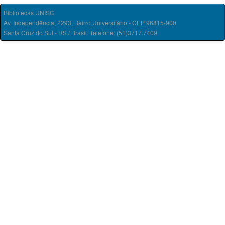
Bibliotecas UNISC
Av. Independência, 2293, Bairro Universitário - CEP 96815-900
Santa Cruz do Sul - RS / Brasil. Telefone: (51)3717.7409