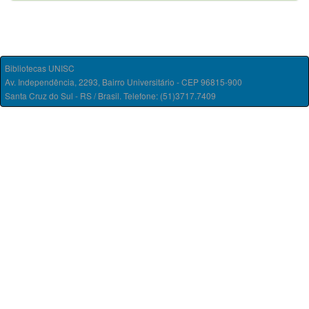
Bibliotecas UNISC
Av. Independência, 2293, Bairro Universitário - CEP 96815-900
Santa Cruz do Sul - RS / Brasil. Telefone: (51)3717.7409