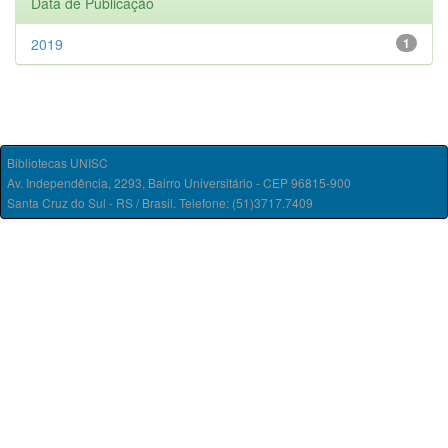
Data de Publicação
2019
1
Bibliotecas UNISC
Av. Independência, 2293, Bairro Universitário - CEP 96815-900
Santa Cruz do Sul - RS / Brasil. Telefone: (51)3717.7409