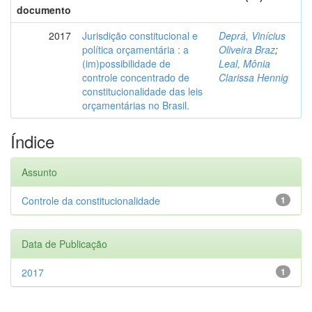
documento
2017
Jurisdição constitucional e
Deprá, Vinícius
política orçamentária : a
Oliveira Braz
;
(im)possibilidade de
Leal, Mônia
controle concentrado de
Clarissa Hennig
constitucionalidade das leis
orçamentárias no Brasil.
Índice
Assunto
Controle da constitucionalidade
1
Data de Publicação
2017
1