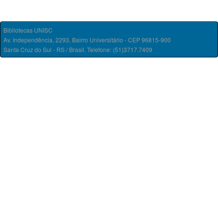
Bibliotecas UNISC
Av. Independência, 2293, Bairro Universitário - CEP 96815-900
Santa Cruz do Sul - RS / Brasil. Telefone: (51)3717.7409