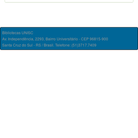
Bibliotecas UNISC
Av. Independência, 2293, Bairro Universitário - CEP 96815-900
Santa Cruz do Sul - RS / Brasil. Telefone: (51)3717.7409