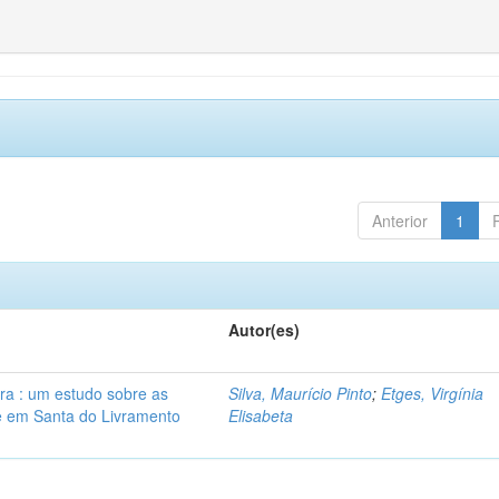
Anterior
1
Autor(es)
ira : um estudo sobre as
Silva, Maurício Pinto
;
Etges, Virgínia
te em Santa do Livramento
Elisabeta