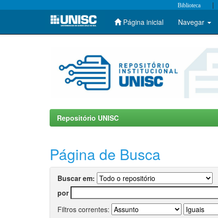
|
Biblioteca
Página inicial
Navegar
Skip
navigation
Repositório UNISC
Página de Busca
Buscar em:
por
Filtros correntes: