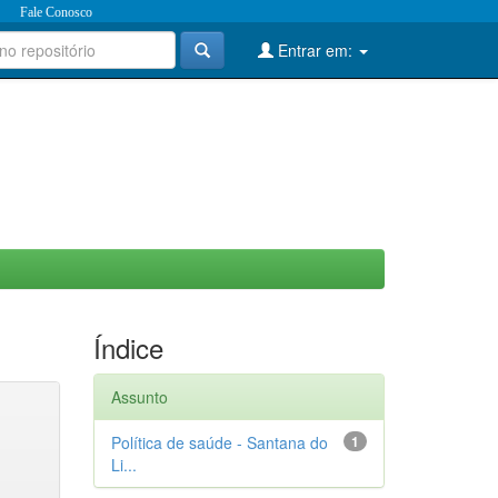
Fale Conosco
Entrar em:
Índice
Assunto
Política de saúde - Santana do
1
Li...