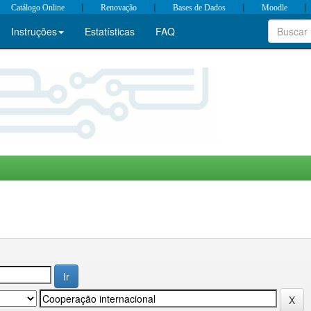
|
|
|
|
Catálogo Online
Renovação
Bases de Dados
Moodle
Instruções
Estatísticas
FAQ