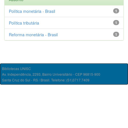
Política monetária - Brasil
1
Política tributária
1
Reforma monetária - Brasil
1
Bibliotecas UNISC
Av. Independência, 2293, Bairro Universitário - CEP 96815-900
Santa Cruz do Sul - RS / Brasil. Telefone: (51)3717.7409