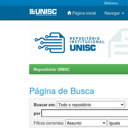
|
Biblioteca
Página inicial
Navegar
Skip
navigation
Repositório UNISC
Página de Busca
Buscar em:
por
Filtros correntes: