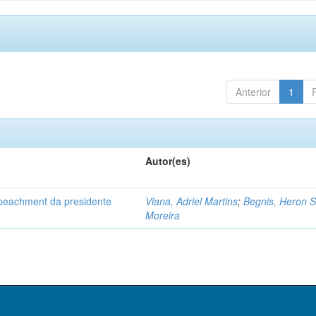
Anterior
1
Autor(es)
impeachment da presidente
Viana, Adriel Martins
;
Begnis, Heron S
Moreira