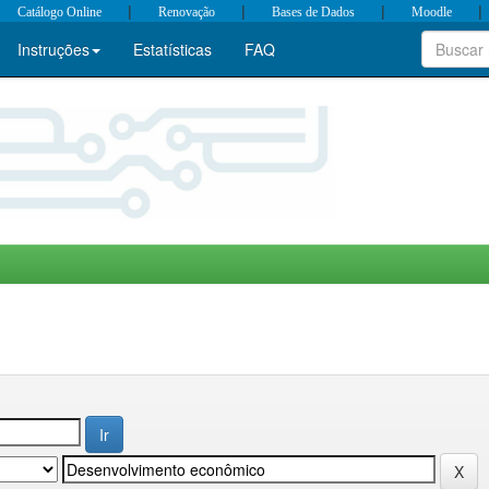
|
|
|
|
Catálogo Online
Renovação
Bases de Dados
Moodle
Instruções
Estatísticas
FAQ