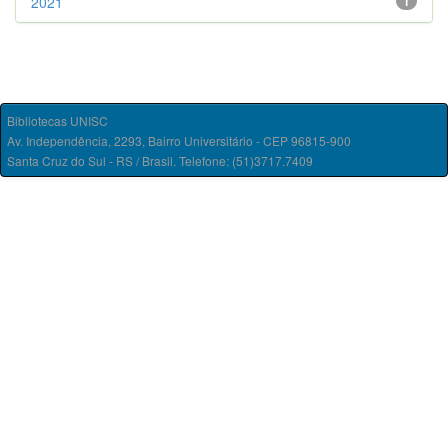
2021
1
Bibliotecas UNISC
Av. Independência, 2293, Bairro Universitário - CEP 96815-900
Santa Cruz do Sul - RS / Brasil. Telefone: (51)3717.7409