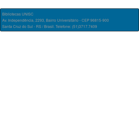
Bibliotecas UNISC
Av. Independência, 2293, Bairro Universitário - CEP 96815-900
Santa Cruz do Sul - RS / Brasil. Telefone: (51)3717.7409