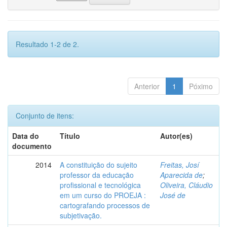
Resultado 1-2 de 2.
Anterior
1
Póximo
Conjunto de itens:
Data do
Título
Autor(es)
documento
2014
A constituição do sujeito
Freitas, Josí
professor da educação
Aparecida de
;
profissional e tecnológica
Oliveira, Cláudio
em um curso do PROEJA :
José de
cartografando processos de
subjetivação.