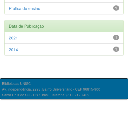
Prática de ensino
1
Data de Publicação
2021
1
2014
1
Bibliotecas UNISC
Av. Independência, 2293, Bairro Universitário - CEP 96815-900
Santa Cruz do Sul - RS / Brasil. Telefone: (51)3717.7409