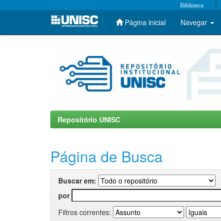
|
Biblioteca
Página inicial
Navegar
Skip
navigation
Repositório UNISC
Página de Busca
Buscar em:
por
Filtros correntes: