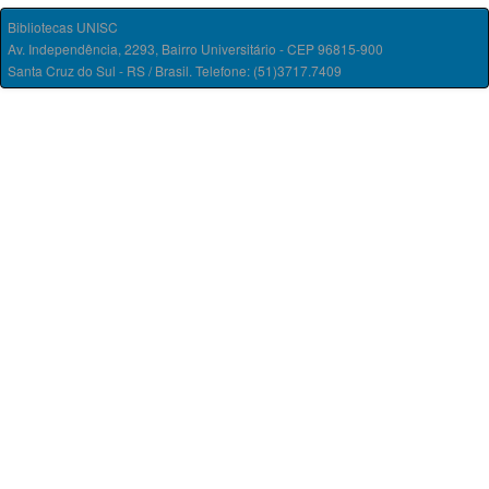
Bibliotecas UNISC
Av. Independência, 2293, Bairro Universitário - CEP 96815-900
Santa Cruz do Sul - RS / Brasil. Telefone: (51)3717.7409