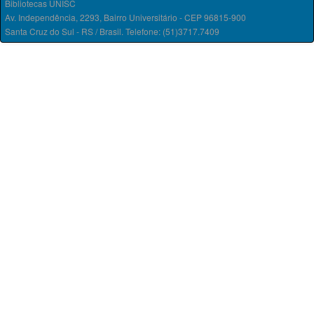
Bibliotecas UNISC
Av. Independência, 2293, Bairro Universitário - CEP 96815-900
Santa Cruz do Sul - RS / Brasil. Telefone: (51)3717.7409