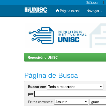
|
Biblioteca
Página inicial
Navegar
Skip
navigation
Repositório UNISC
Página de Busca
Buscar em:
por
Filtros correntes: