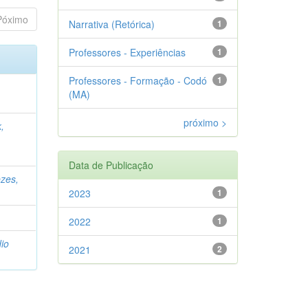
Póximo
Narrativa (Retórica)
1
Professores - Experiências
1
Professores - Formação - Codó
1
(MA)
próximo >
,
Data de Publicação
zes,
2023
1
2022
1
dio
2021
2