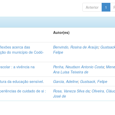
Anterior
1
Autor(es)
flexões acerca das
Benvindo, Rosina de Araújo
;
Gustsack
zação do município de Codó-
Felipe
colar : a vivência na
Penha, Neudson Antonio Costa
;
Mene
Ana Luisa Teixeira de
itura da educação sensível.
Garcia, Adeline
;
Gustsack, Felipe
eriências de cuidado de si :
Rosa, Vaneza Silva da
;
Oliveira, Cláu
José de