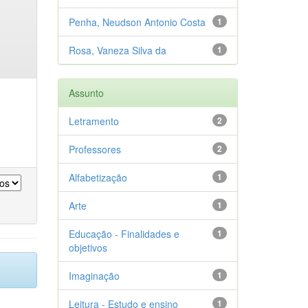
Penha, Neudson Antonio Costa
1
Rosa, Vaneza Silva da
1
Assunto
Letramento
2
Professores
2
Alfabetização
1
Arte
1
Educação - Finalidades e
1
objetivos
Imaginação
1
Leitura - Estudo e ensino
1