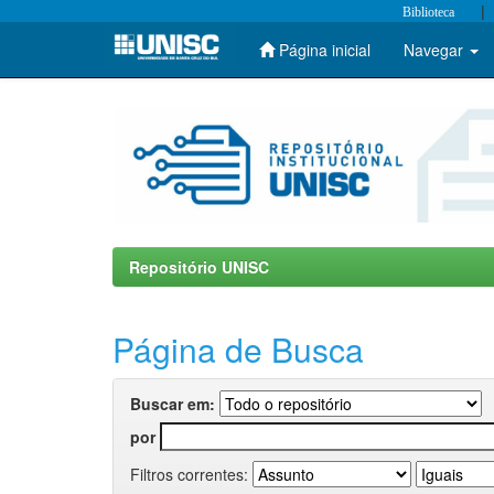
|
Biblioteca
Página inicial
Navegar
Skip
navigation
Repositório UNISC
Página de Busca
Buscar em:
por
Filtros correntes: