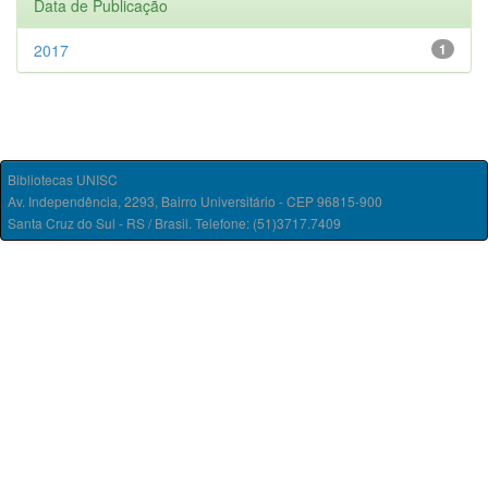
Data de Publicação
2017
1
Bibliotecas UNISC
Av. Independência, 2293, Bairro Universitário - CEP 96815-900
Santa Cruz do Sul - RS / Brasil. Telefone: (51)3717.7409