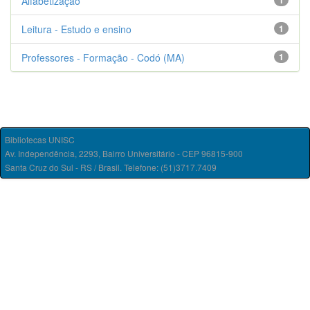
Alfabetização
1
Leitura - Estudo e ensino
1
Professores - Formação - Codó (MA)
1
Bibliotecas UNISC
Av. Independência, 2293, Bairro Universitário - CEP 96815-900
Santa Cruz do Sul - RS / Brasil. Telefone: (51)3717.7409