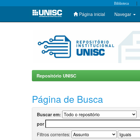
|
Biblioteca
Página inicial
Navegar
Skip
navigation
Repositório UNISC
Página de Busca
Buscar em:
por
Filtros correntes: