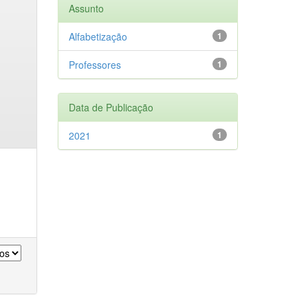
Assunto
Alfabetização
1
Professores
1
Data de Publicação
2021
1