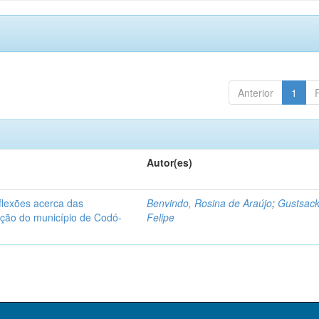
Anterior
1
Autor(es)
flexões acerca das
Benvindo, Rosina de Araújo
;
Gustsack
zação do município de Codó-
Felipe