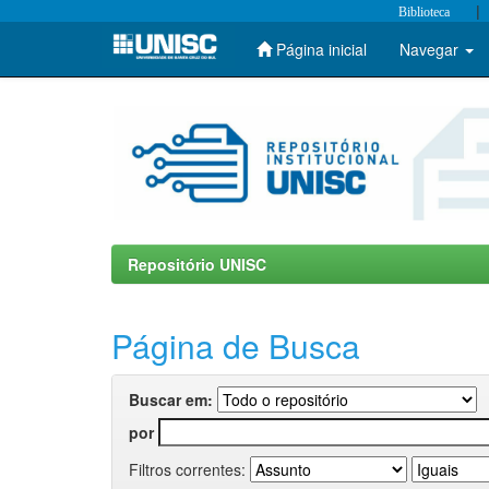
|
Biblioteca
Página inicial
Navegar
Skip
navigation
Repositório UNISC
Página de Busca
Buscar em:
por
Filtros correntes: