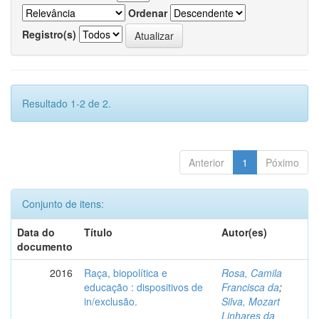
Ordenar
Registro(s)
Resultado 1-2 de 2.
Anterior
1
Póximo
Conjunto de itens:
Data do
Título
Autor(es)
documento
2016
Raça, biopolítica e
Rosa, Camila
educação : dispositivos de
Francisca da
;
in/exclusão.
Silva, Mozart
Linhares da