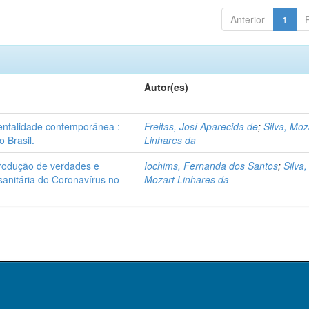
Anterior
1
Autor(es)
entalidade contemporânea :
Freitas, Josí Aparecida de
;
Silva, Moz
 Brasil.
Linhares da
produção de verdades e
Iochims, Fernanda dos Santos
;
Silva,
sanitária do Coronavírus no
Mozart Linhares da