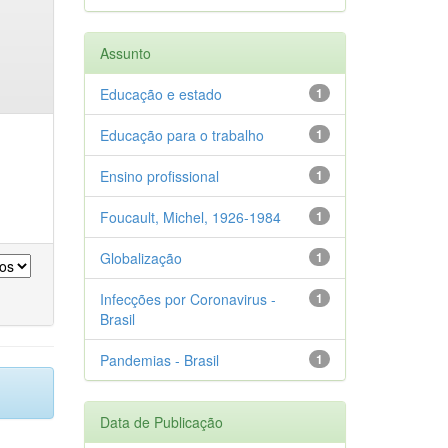
Assunto
Educação e estado
1
Educação para o trabalho
1
Ensino profissional
1
Foucault, Michel, 1926-1984
1
Globalização
1
Infecções por Coronavirus -
1
Brasil
Pandemias - Brasil
1
Data de Publicação