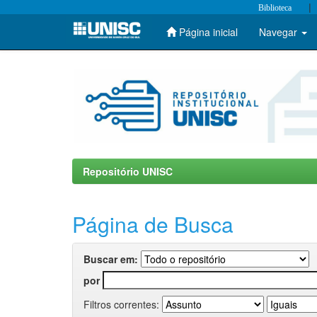
|
Biblioteca
Página inicial
Navegar
Skip
navigation
Repositório UNISC
Página de Busca
Buscar em:
por
Filtros correntes: