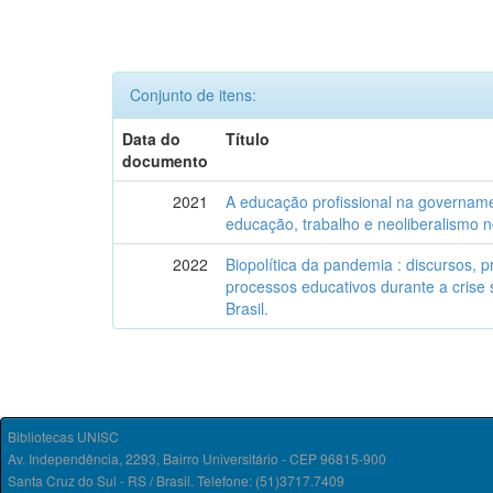
Conjunto de itens:
Data do
Título
documento
2021
A educação profissional na governam
educação, trabalho e neoliberalismo no
2022
Biopolítica da pandemia : discursos, 
processos educativos durante a crise 
Brasil.
Bibliotecas UNISC
Av. Independência, 2293, Bairro Universitário - CEP 96815-900
Santa Cruz do Sul - RS / Brasil. Telefone: (51)3717.7409