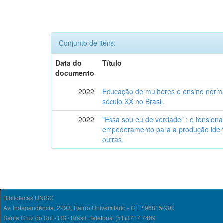
Conjunto de itens:
Data do
Título
documento
2022
Educação de mulheres e ensino norma
século XX no Brasil.
2022
"Essa sou eu de verdade" : o tension
empoderamento para a produção identi
outras.
Bibliotecas UNISC
Av. Independência, 2293, Bairro Universitário - CEP 96815-900
Santa Cruz do Sul - RS / Brasil. Telefone: (51)3717.7409