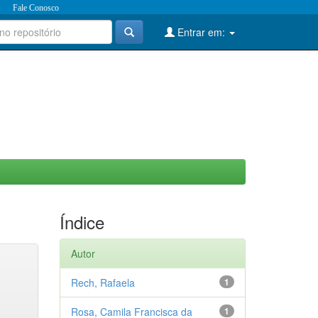
Fale Conosco
Entrar em:
Índice
Autor
Rech, Rafaela
1
Rosa, Camila Francisca da
1