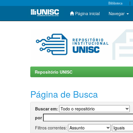
|
Biblioteca
Página inicial
Navegar
Skip
navigation
Repositório UNISC
Página de Busca
Buscar em:
por
Filtros correntes: