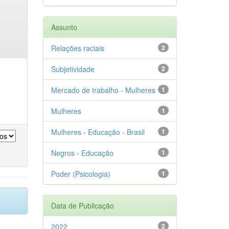
Assunto
Relações raciais
2
Subjetividade
2
Mercado de trabalho - Mulheres
1
Mulheres
1
Mulheres - Educação - Brasil
1
Negros - Educação
1
Poder (Psicologia)
1
Data de Publicação
2022
2