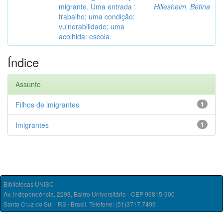
migrante. Uma entrada :
Hillesheim, Betina
trabalho; uma condição:
vulnerabilidade; uma
acolhida: escola.
Índice
Assunto
Filhos de imigrantes
1
Imigrantes
1
Bibliotecas UNISC
Av. Independência, 2293, Bairro Universitário - CEP 96815-900
Santa Cruz do Sul - RS / Brasil. Telefone: (51)3717.7409